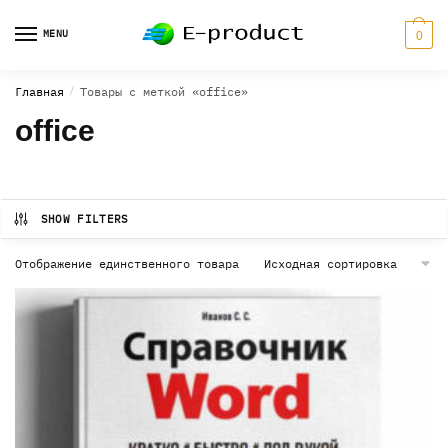
Skip
Skip
to
to
MENU
0
navigation
content
Главная
/
Товары с меткой «office»
office
SHOW FILTERS
Отображение единственного товара