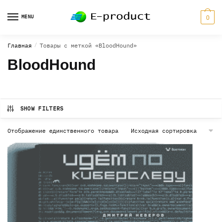
Skip
Skip
to
to
MENU
0
navigation
content
Главная
/
Товары с меткой «BloodHound»
BloodHound
SHOW FILTERS
Отображение единственного товара