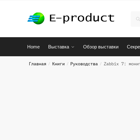
Skip
Skip
to
to
Иск
По
navigation
content
Home
Выставка
Обзор выставки
Секре
Главная
Книги
Руководства
Zabbix 7: мони
/
/
/