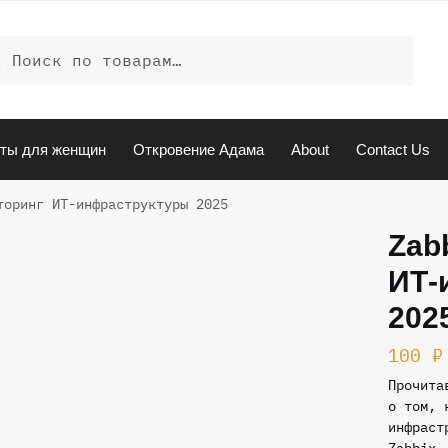
ать:
иск
ты для женщин
Откровение Адама
About
Contact Us
торинг ИТ-инфраструктуры 2025
Zab
ИТ-
202
100
₽
Прочита
о том, 
инфраст