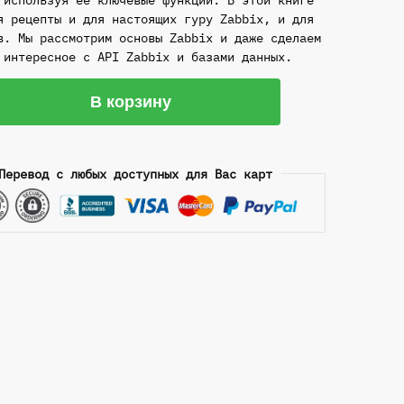
 используя ее ключевые функции. В этой книге
я рецепты и для настоящих гуру Zabbix, и для
в. Мы рассмотрим основы Zabbix и даже сделаем
 интересное с API Zabbix и базами данных.
ство
В корзину
Перевод с любых доступных для Вас карт
ринг
труктуры