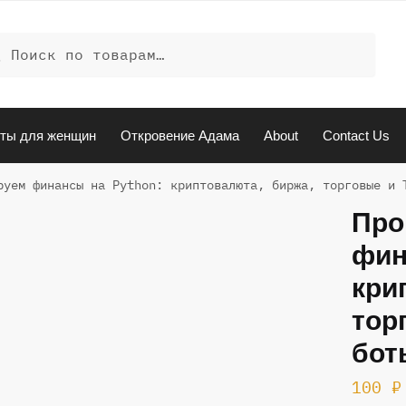
ать:
иск
ты для женщин
Откровение Адама
About
Contact Us
руем финансы на Python: криптовалюта, биржа, торговые и 
Про
фин
кри
тор
бот
100
₽