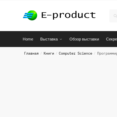
Skip
Skip
to
to
Иск
По
navigation
content
Home
Выставка
Обзор выставки
Секре
Главная
Книги
Computer Science
Программи
/
/
/