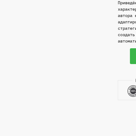
Приведё
характе
автора 
адаптир
стратег
создать
автомат
Количе
товара
Програ
финанс
на
Python
крипто
биржа,
торгов
и
Телегр
боты