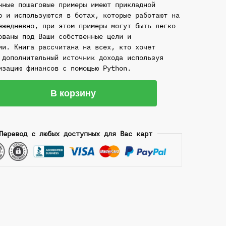
нные пошаговые примеры имеют прикладной
р и используются в ботах, которые работают на
ежедневно, при этом примеры могут быть легко
ованы под Ваши собственные цели и
ии. Книга рассчитана на всех, кто хочет
 дополнительный источник дохода используя
изацию финансов с помощью Python.
ство
В корзину
ммируем
ы
Перевод с любых доступных для Вас карт
:
валюта,
ые
ам