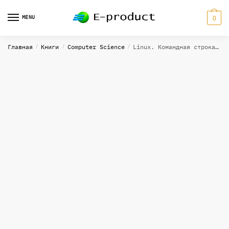
Skip
Skip
to
to
MENU
0
navigation
content
Главная
/
Книги
/
Computer Science
/
Linux. Командная строка. Лучшие практики — 2023. Даниэл Дж. Баррет.