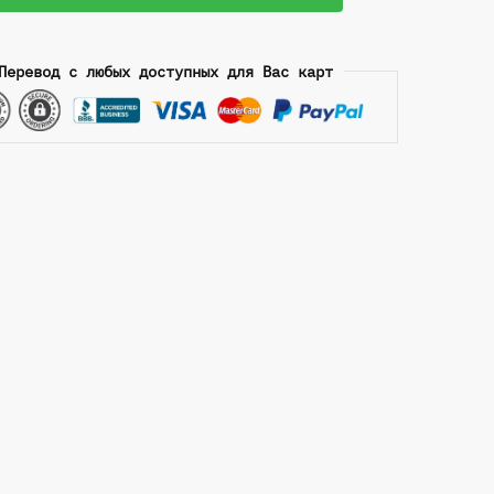
ивный
итель
Перевод с любых доступных для Вас карт
вному
у.
ript,
X.
а,
ия.