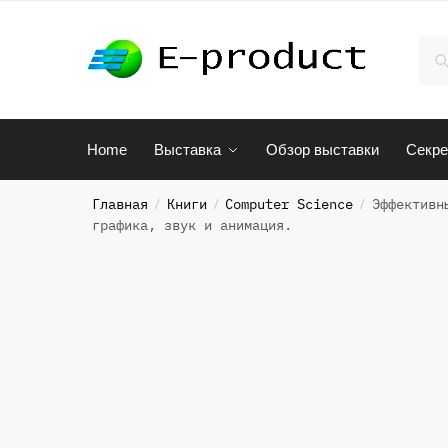
Skip
Skip
to
to
Иск
По
navigation
content
Home
Выставка
Обзор выставки
Секре
Главная
Книги
Computer Science
Эффективн
/
/
/
графика, звук и анимация.