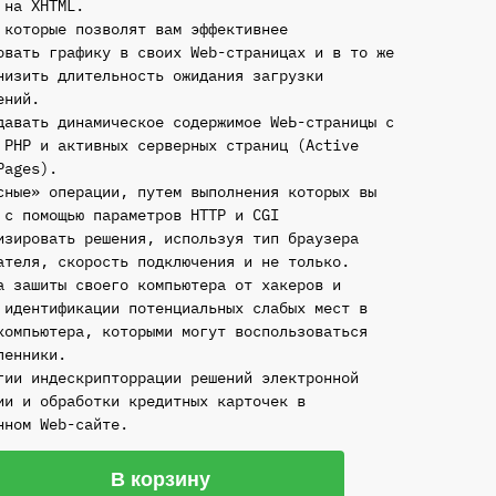
 на ХНТМL.
 которые позволят вам эффективнее
овать графику в своих Wеb-страницах и в то же
низить длительность ожидания загрузки
ений.
давать динамическое содержимое WеЬ-страницы с
 РНР и активных серверных страниц (Active
Pages).
сные» операции, путем выполнения которых вы
 с помощью параметров НТТР и CGI
изировать решения, используя тип браузера
ателя, скорость подключения и не только.
а зашиты своего компьютера от хакеров и
 идентификации потенциальных слабых мест в
компьютера, которыми могут воспользоваться
ленники.
гии индескрипторрации решений электронной
ии и обработки кредитных карточек в
нном Wеb-сайте.
ство
В корзину