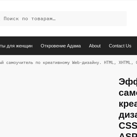
ать:
иск
ты для женщин
Откровение Адама
About
Contact Us
ый самоучитель по креативному Wеb-дизайну. HTML, XHTML, 
Эфф
сам
кре
диз
CSS,
ASP,