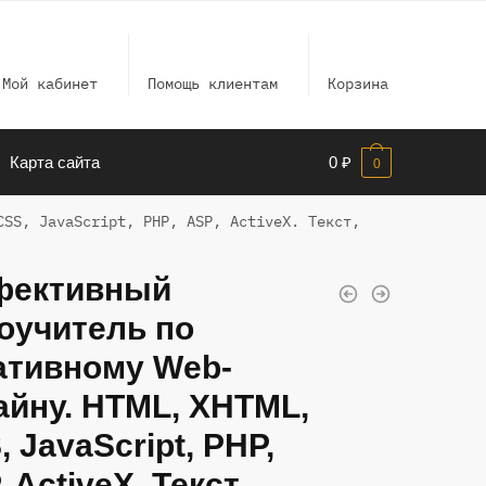
Мой кабинет
Помощь клиентам
Корзина
Карта сайта
0
₽
0
CSS, JavaScript, РНР, ASP, ActiveX. Текст,
ективный
оучитель по
ативному Wеb-
айну. HTML, XHTML,
 JavaScript, РНР,
 ActiveX. Текст,