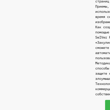
страниц
Приемы,
использ
время с
изображ
Как соз
помощью
SeIVer 
«Закули
сможете
автомат
пользов
Методик
способы
защите 
злоумыш
Техноло
коммерц
собстве
Количе
товара