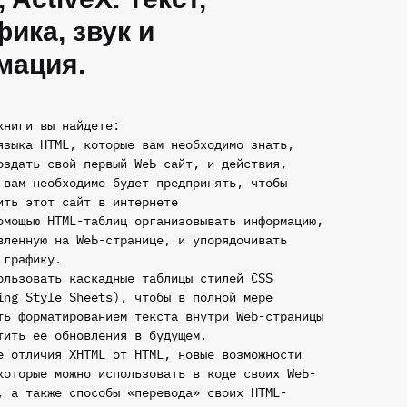
фика, звук и
мация.
книги вы найдете:
языка HTML, которые вам необходимо знать,
оздать свой первый WеЬ-сайт, и действия,
 вам необходимо будет предпринять, чтобы
ить этот сайт в интернете
омощью НТМL-таблиц организовывать информацию,
вленную на WеЬ-странице, и упорядочивать
 графику.
ользовать каскадные таблицы стилей CSS
ing Style Sheets), чтобы в полной мере
ть форматированием текста внутри Wеb-страницы
тить ее обновления в будущем.
е отличия ХНТМL от HTML, новые возможности
которые можно использовать в коде своих WеЬ-
, а также способы «перевода» своих НТМL-