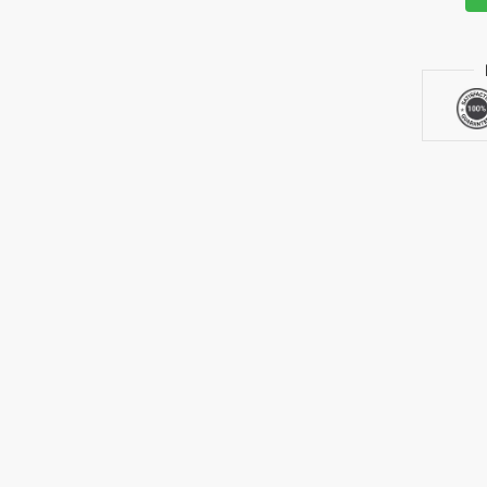
Эффект
самоуч
по
креати
Wеb-
дизайн
HTML,
XHTML,
CSS,
JavaSc
РНР,
ASP,
Active
Текст,
график
звук
и
анимац