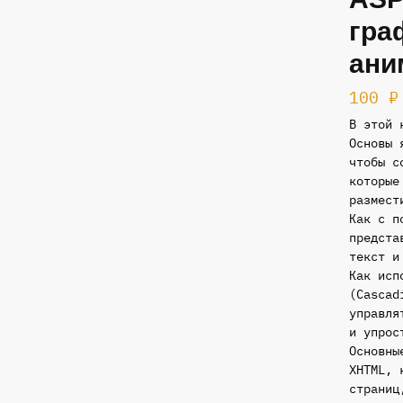
гра
ани
100
₽
В этой 
Основы 
чтобы с
которые
размест
Как с п
предста
текст и
Как исп
(Cascad
управля
и упрос
Основны
ХНТМL, 
страниц