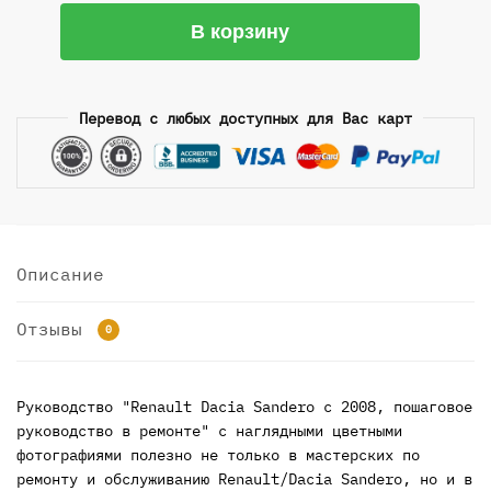
Количество
В корзину
товара
Renault
Dacia
Перевод с любых доступных для Вас карт
Sandero
с
2008,
пошаговое
руководство
в
Описание
ремонте
Отзывы
0
Руководство "Renault Dacia Sandero с 2008, пошаговое
руководство в ремонте" с наглядными цветными
фотографиями полезно не только в мастерских по
ремонту и обслуживанию Renault/Dacia Sandero, но и в