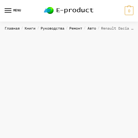
Skip
Skip
to
to
MENU
0
navigation
content
Главная
/
Книги
/
Руководства
/
Ремонт
/
Авто
/
Renault Dacia Sandero с 2008, пошаговое руководство в ремонте