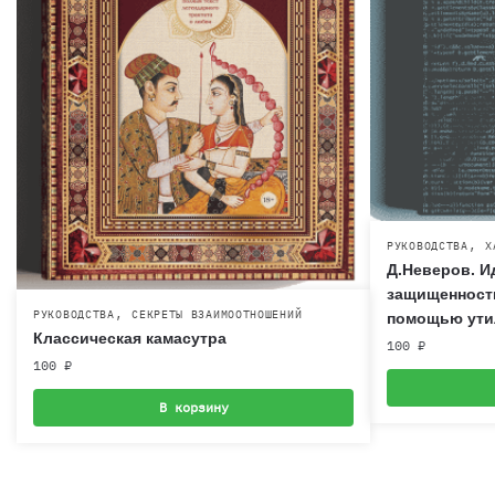
,
РУКОВОДСТВА
Х
Д.Неверов. И
защищенности 
,
РУКОВОДСТВА
СЕКРЕТЫ ВЗАИМООТНОШЕНИЙ
помощью ути
Классическая камасутра
100
₽
100
₽
В корзину