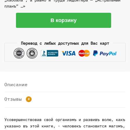
планъ” …»
Количество
В корзину
товара
Практическая
магия
Перевод с любых доступных для Вас карт
1912
Описание
Отзывы
0
Усовершенствовав свой организмъ и развивъ волю, какъ
указано въ этой книге, - человекъ стано­вится магомъ,