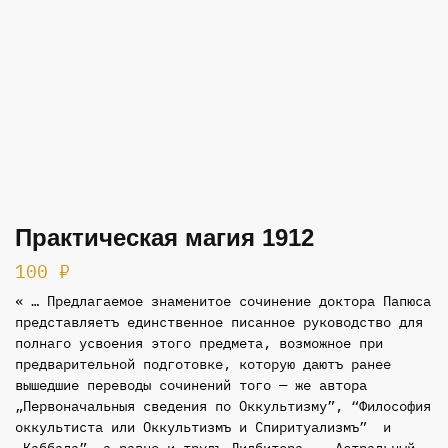
Практическая магия 1912
100
₽
« … Предлагаемое знаменитое сочинение доктора Папюса
представляетъ единственное писанное руковод­ство для
полнаго усвоения этого предмета, возможное при
предварительной подготовке, которую даютъ ра­нeе
вышедшие переводы сочинений того — же автора
„Первоначальныя сведения по Оккультизму”, “Философия
оккультиста или Оккультизмъ и Спиритуализмъ” и
„Каббала”, а равно и трудъ Лидбитера — „Астраль­ный