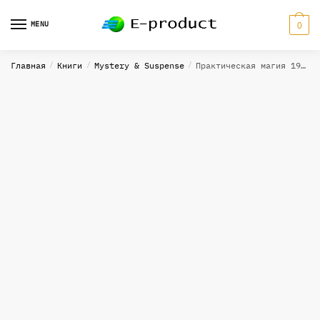
Skip
Skip
to
to
MENU
0
navigation
content
Главная
/
Книги
/
Mystery & Suspense
/
Практическая магия 1912