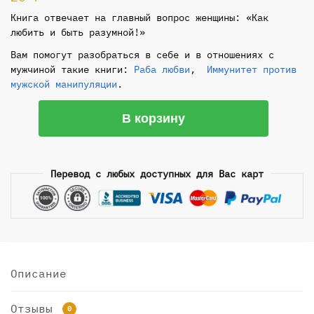
Книга отвечает на главный вопрос женщины: «Как
любить и быть разумной!»
Вам помогут разобраться в себе и в отношениях с
мужчиной такие книги:
Раба любви
,
Иммунитет против
мужской манипуляции
.
Количество
В корзину
товара
Как
любить
Перевод с любых доступных для Вас карт
и
быть
разумной
Описание
Отзывы
0