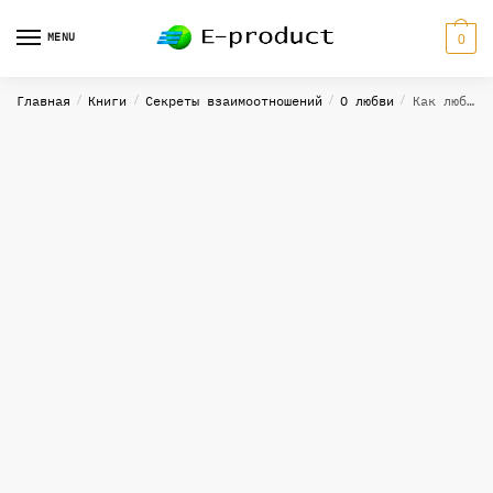
Skip
Skip
to
to
MENU
0
navigation
content
Главная
/
Книги
/
Секреты взаимоотношений
/
О любви
/
Как любить и быть разумной